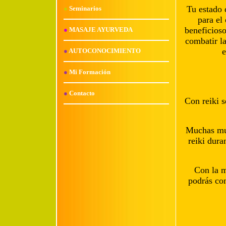
Tu estado 
●
Seminarios
para el 
beneficioso
●
MASAJE AYURVEDA
combatir la
e
●
AUTOCONOCIMIENTO
●
Mi Formación
●
Contacto
Con reiki s
Muchas muj
reiki dura
Con la m
podrás con