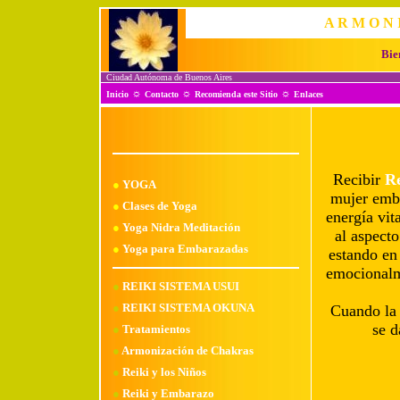
A R M O N I
Bie
Ciudad Autónoma de Buenos Aires
☼
☼
☼
Inicio
Contacto
Recomienda este Sitio
Enlaces
Recibir
Re
●
YOGA
mujer emba
●
Clases de Yoga
energía vit
●
Yoga Nidra Meditación
al aspect
●
Yoga para Embarazadas
estando en
emocional
●
REIKI SISTEMA USUI
●
REIKI SISTEMA OKUNA
Cuando la
se d
●
Tratamientos
●
Armonización de Chakras
●
Reiki y los Niños
●
Reiki y Embarazo